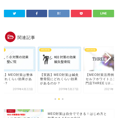
関連記事
O対策
MEO対策
MEO対策
実践】MEO対策は整体
【実践】MEO対策は鍼灸
【MEO対策活用例】
にどれくらい効果があ
整骨院にどれくらい効果
セルフホワイトニン
のか？
があるのか？
門店THREE LU...
2019年4月22日
2019年3月27日
2021年7
MEO対策は自分でできる！はじめ方と